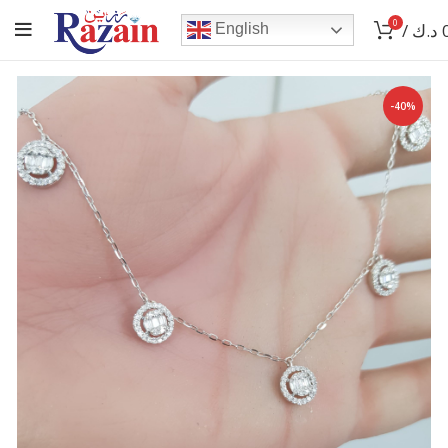
0
/
د.ك
English
-40%