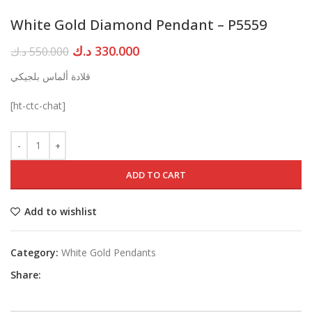
White Gold Diamond Pendant – P5559
Original
Current
د.ك
330.000
د.ك
550.000
price
price
قلادة ألماس بلجيكي
was:
is:
330.000 د.ك.
550.000 د.ك.
[ht-ctc-chat]
ADD TO CART
Add to wishlist
Category:
White Gold Pendants
Share: